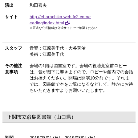
演出
和田喜夫
サイト
http://eharachika.web.fc2.com/r
eading/index.html
※正式な公式情報は公式サイトでご確認ください。
スタッフ
音響：江原美千代・大谷芳治
美術：江原美千代
その他注
会場の1階は図書室です。会場の視聴覚室前ロビー
意事項
は、音が階下に響きますので、ロビーや館内での会話
はお控えください。開場は開演10分前です。それま
では、図書館で本をご覧になるなどして、静かにお待
ちいただきますようお願いいたします。
下関市立彦島図書館（山口県）
期間
2019/08/04 (日)～2019/08/04 (日)