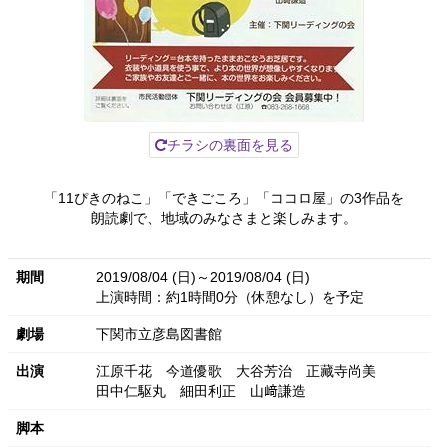
チラシの裏面を見る
「11ぴきのねこ」「できごころ」「ココロ屋」の3作品を
朗読劇で、地域のみなさまと楽しみます。
期間
2019/08/04 (日)～2019/08/04 (日)
上演時間：約1時間0分（休憩なし）を予定
劇場
下関市立彦島図書館
出演
江原千花
今道優歌
大谷芳治
正藏寺尚美
田中仁駆丸
細田利正
山﨑謙造
脚本