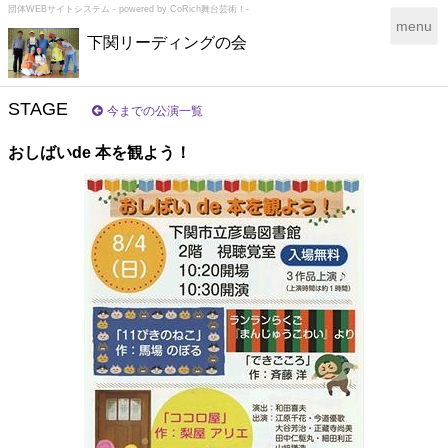
団体WEBサイトシステム - powered by
CoRich舞台芸術！-
T
menu
下関リーディングの会
o
g
g
l
STAGE
今までの公演一覧
e
n
おしばいde 本を観よう！
a
v
i
g
a
t
i
o
n